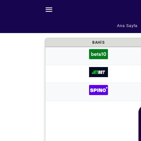
Ana Sayfa
BAHIS