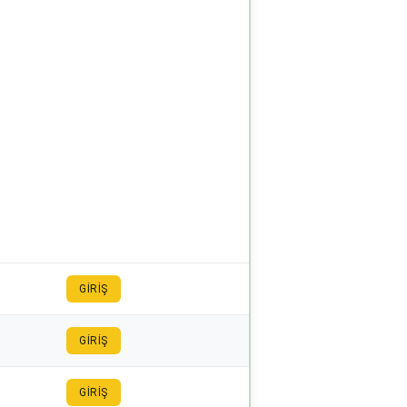
GİRİŞ
GİRİŞ
GİRİŞ