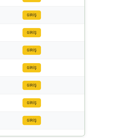
GİRİŞ
GİRİŞ
GİRİŞ
GİRİŞ
GİRİŞ
GİRİŞ
GİRİŞ