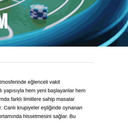
atmosferinde eğlenceli vakit
nlı yapısıyla hem yeni başlayanlar hem
mda farklı limitlere sahip masalar
er. Canlı krupiyeler eşliğinde oynanan
o ortamında hissetmesini sağlar. Bu