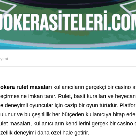
eyimi
okera rulet masaları
kullanıcıların gerçekçi bir casino 
eçirmesine imkan tanır. Rulet, basit kuralları ve heyeca
e deneyimli oyuncular için cazip bir oyun türüdür. Platfor
ulunur ve bu çeşitlilik her bütçeden kullanıcıya hitap ed
ulet masaları, kullanıcıların kendilerini gerçek bir casin
zellik deneyimi daha özel hale getirir.