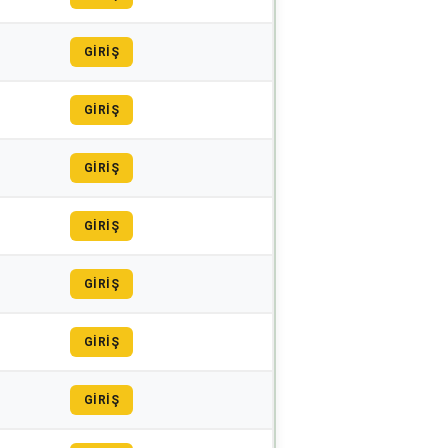
GİRİŞ
GİRİŞ
GİRİŞ
GİRİŞ
GİRİŞ
GİRİŞ
GİRİŞ