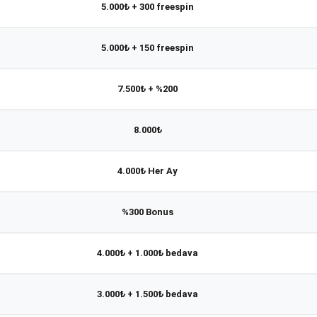
5.000₺ + 300 freespin
5.000₺ + 150 freespin
7.500₺ + %200
8.000₺
4.000₺ Her Ay
%300 Bonus
4.000₺ + 1.000₺ bedava
3.000₺ + 1.500₺ bedava