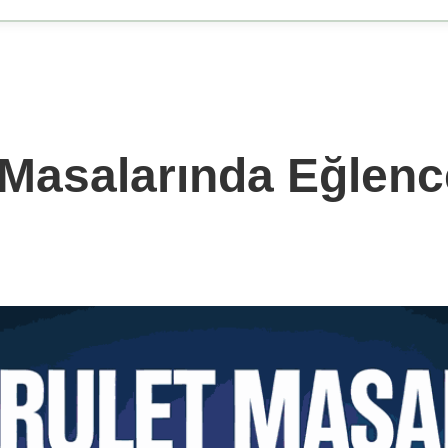
 Masalarında Eğlenc