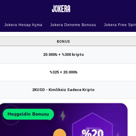
Jokera Hesap Açma
Jokera Deneme Bonusu
Jokera Free Spi
BONUS
20.000₺ + %300 kripto
%325 + 20.000₺
2KUSD - Kimliksiz Sadece Kripto