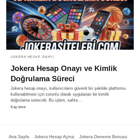
JOKERA HESAP ONAYI
Jokera Hesap Onayı ve Kimlik
Doğrulama Süreci
Jokera hesap onayı, kullanıcıların güvenli bir şekilde platformu
kullanabilmesi için zorunlu olarak uygulanan bir kimlik
doğrulama sürecidir. Bu işlem, sahte…
9 ay önce
Ana Sayfa
Jokera Hesap Açma
Jokera Deneme Bonusu