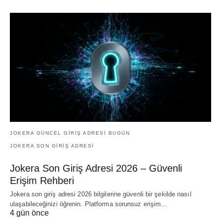
JOKERA GÜNCEL GIRIŞ ADRESI BUGÜN
JOKERA SON GIRIŞ ADRESI
Jokera Son Giriş Adresi 2026 – Güvenli
Erişim Rehberi
Jokera son giriş adresi 2026 bilgilerine güvenli bir şekilde nasıl
ulaşabileceğinizi öğrenin. Platforma sorunsuz erişim…
4 gün önce