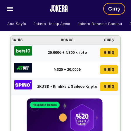
Giriş
Ana Sayfa
Jokera Hesap Açma
Jokera Deneme Bonusu
BAHIS
BONUS
GIRIŞ
20.000₺ + %300 kripto
GİRİŞ
%325 + 20.000₺
GİRİŞ
2KUSD - Kimliksiz Sadece Kripto
GİRİŞ