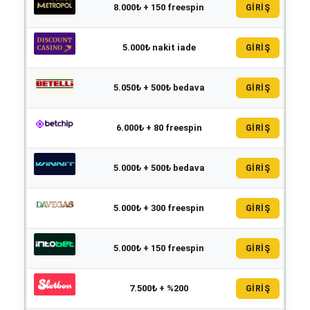
8.000₺ + 150 freespin
GİRİŞ
5.000₺ nakit iade
GİRİŞ
5.050₺ + 500₺ bedava
GİRİŞ
6.000₺ + 80 freespin
GİRİŞ
5.000₺ + 500₺ bedava
GİRİŞ
5.000₺ + 300 freespin
GİRİŞ
5.000₺ + 150 freespin
GİRİŞ
7.500₺ + %200
GİRİŞ