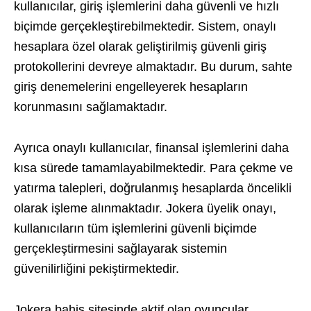
kullanıcılar, giriş işlemlerini daha güvenli ve hızlı
biçimde gerçekleştirebilmektedir. Sistem, onaylı
hesaplara özel olarak geliştirilmiş güvenli giriş
protokollerini devreye almaktadır. Bu durum, sahte
giriş denemelerini engelleyerek hesapların
korunmasını sağlamaktadır.
Ayrıca onaylı kullanıcılar, finansal işlemlerini daha
kısa sürede tamamlayabilmektedir. Para çekme ve
yatırma talepleri, doğrulanmış hesaplarda öncelikli
olarak işleme alınmaktadır. Jokera üyelik onayı,
kullanıcıların tüm işlemlerini güvenli biçimde
gerçekleştirmesini sağlayarak sistemin
güvenilirliğini pekiştirmektedir.
Jokera bahis sitesinde aktif olan oyuncular