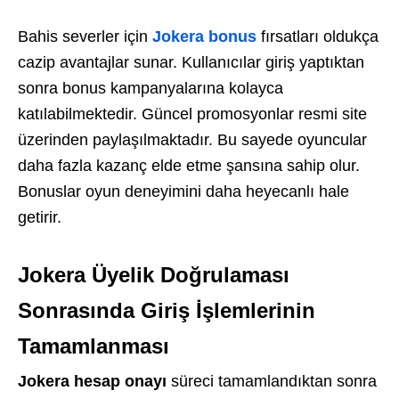
Bahis severler için
Jokera bonus
fırsatları oldukça
cazip avantajlar sunar. Kullanıcılar giriş yaptıktan
sonra bonus kampanyalarına kolayca
katılabilmektedir. Güncel promosyonlar resmi site
üzerinden paylaşılmaktadır. Bu sayede oyuncular
daha fazla kazanç elde etme şansına sahip olur.
Bonuslar oyun deneyimini daha heyecanlı hale
getirir.
Jokera Üyelik Doğrulaması
Sonrasında Giriş İşlemlerinin
Tamamlanması
Jokera hesap onayı
süreci tamamlandıktan sonra