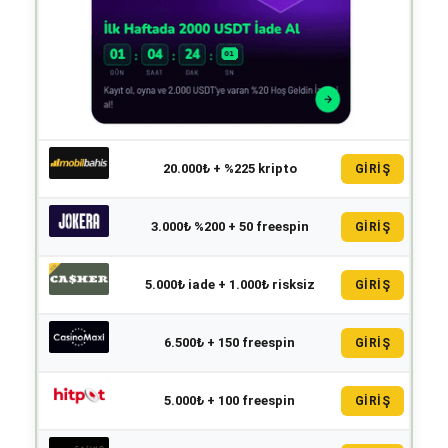
20.000₺ + %225 kripto
GİRİŞ
3.000₺ %200 + 50 freespin
GİRİŞ
5.000₺ iade + 1.000₺ risksiz
GİRİŞ
6.500₺ + 150 freespin
GİRİŞ
5.000₺ + 100 freespin
GİRİŞ