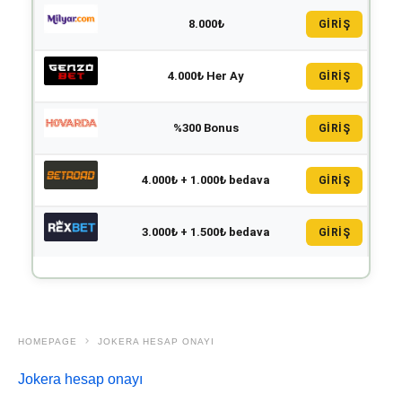
8.000₺
GİRİŞ
4.000₺ Her Ay
GİRİŞ
%300 Bonus
GİRİŞ
4.000₺ + 1.000₺ bedava
GİRİŞ
3.000₺ + 1.500₺ bedava
GİRİŞ
HOMEPAGE
JOKERA HESAP ONAYI
Jokera hesap onayı