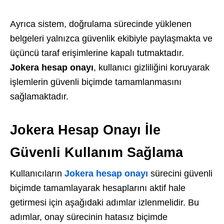
Ayrıca sistem, doğrulama sürecinde yüklenen
belgeleri yalnızca güvenlik ekibiyle paylaşmakta ve
üçüncü taraf erişimlerine kapalı tutmaktadır.
Jokera hesap onayı
, kullanıcı gizliliğini koruyarak
işlemlerin güvenli biçimde tamamlanmasını
sağlamaktadır.
Jokera Hesap Onayı İle
Güvenli Kullanım Sağlama
Kullanıcıların
Jokera hesap onayı
sürecini güvenli
biçimde tamamlayarak hesaplarını aktif hale
getirmesi için aşağıdaki adımlar izlenmelidir. Bu
adımlar, onay sürecinin hatasız biçimde