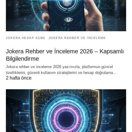
JOKERA HESAP AÇMA
JOKERA REHBER VE INCELEME
Jokera Rehber ve İnceleme 2026 – Kapsamlı
Bilgilendirme
Jokera rehber ve inceleme 2026 yazımızla, platformun güncel
özelliklerini, güvenli kullanım stratejilerini ve hesap doğrulama…
2 hafta önce