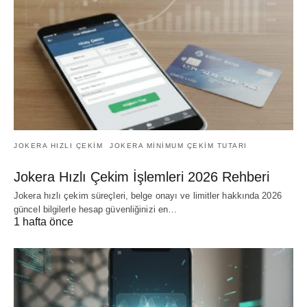
JOKERA HIZLI ÇEKIM
JOKERA MINIMUM ÇEKIM TUTARI
Jokera Hızlı Çekim İşlemleri 2026 Rehberi
Jokera hızlı çekim süreçleri, belge onayı ve limitler hakkında 2026
güncel bilgilerle hesap güvenliğinizi en…
1 hafta önce