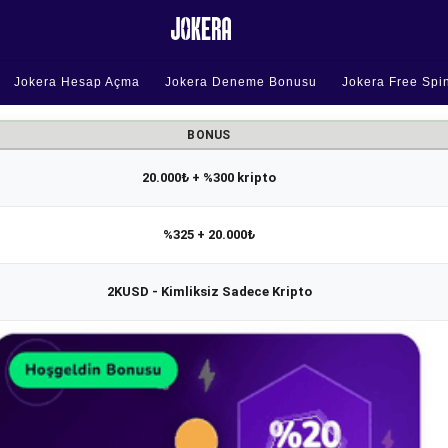
Jokera Hesap Açma
Jokera Deneme Bonusu
Jokera Free Spi
BONUS
20.000₺ + %300 kripto
%325 + 20.000₺
2KUSD - Kimliksiz Sadece Kripto