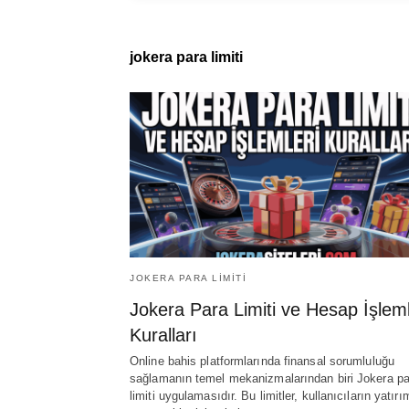
jokera para limiti
JOKERA PARA LIMITI
Jokera Para Limiti ve Hesap İşleml
Kuralları
Online bahis platformlarında finansal sorumluluğu
sağlamanın temel mekanizmalarından biri Jokera pa
limiti uygulamasıdır. Bu limitler, kullanıcıların yatırı