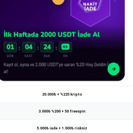
20.000₺ + %225 kripto
3.000₺ %200 + 50 freespin
5.000₺ iade + 1.000₺ risksiz