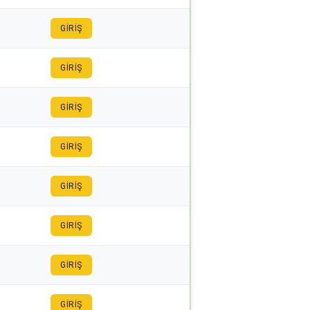
GİRİŞ
GİRİŞ
GİRİŞ
GİRİŞ
GİRİŞ
GİRİŞ
GİRİŞ
GİRİŞ