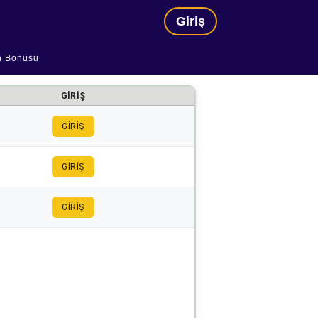
Giriş
n Bonusu
GIRIŞ
GİRİŞ
GİRİŞ
GİRİŞ