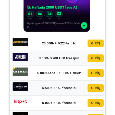
20.000₺ + %225 kripto
GİRİŞ
3.000₺ %200 + 50 freespin
GİRİŞ
5.000₺ iade + 1.000₺ risksiz
GİRİŞ
6.500₺ + 150 freespin
GİRİŞ
5.000₺ + 100 freespin
GİRİŞ