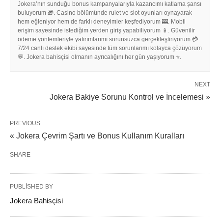
Jokera’nın sunduğu bonus kampanyalarıyla kazancımı katlama şansı
buluyorum 🎁. Casino bölümünde rulet ve slot oyunları oynayarak
hem eğleniyor hem de farklı deneyimler keşfediyorum 🎰. Mobil
erişim sayesinde istediğim yerden giriş yapabiliyorum 📱. Güvenilir
ödeme yöntemleriyle yatırımlarımı sorunsuzca gerçekleştiriyorum 💳.
7/24 canlı destek ekibi sayesinde tüm sorunlarımı kolayca çözüyorum
💬. Jokera bahisçisi olmanın ayrıcalığını her gün yaşıyorum ⭐.
NEXT
Jokera Bakiye Sorunu Kontrol ve İncelemesi »
PREVIOUS
« Jokera Çevrim Şartı ve Bonus Kullanım Kuralları
SHARE
PUBLISHED BY
Jokera Bahisçisi