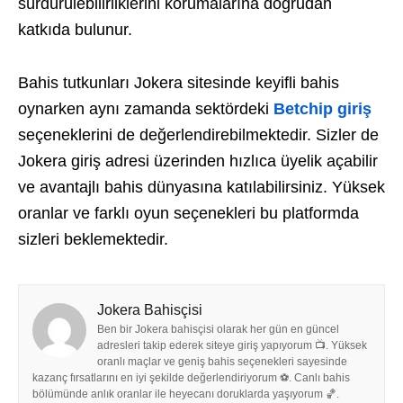
sürdürülebilirliklerini korumalarına doğrudan
katkıda bulunur.
Bahis tutkunları Jokera sitesinde keyifli bahis
oynarken aynı zamanda sektördeki
Betchip giriş
seçeneklerini de değerlendirebilmektedir. Sizler de
Jokera giriş adresi üzerinden hızlıca üyelik açabilir
ve avantajlı bahis dünyasına katılabilirsiniz. Yüksek
oranlar ve farklı oyun seçenekleri bu platformda
sizleri beklemektedir.
Jokera Bahisçisi
Ben bir Jokera bahisçisi olarak her gün en güncel
adresleri takip ederek siteye giriş yapıyorum 📺. Yüksek
oranlı maçlar ve geniş bahis seçenekleri sayesinde
kazanç fırsatlarını en iyi şekilde değerlendiriyorum ⚽. Canlı bahis
bölümünde anlık oranlar ile heyecanı doruklarda yaşıyorum 🏀.