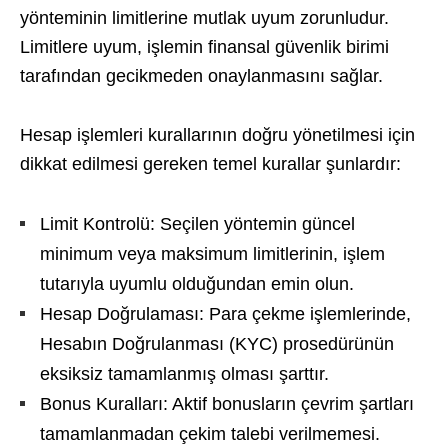
yönteminin limitlerine mutlak uyum zorunludur.
Limitlere uyum, işlemin finansal güvenlik birimi
tarafından gecikmeden onaylanmasını sağlar.
Hesap işlemleri kurallarının doğru yönetilmesi için
dikkat edilmesi gereken temel kurallar şunlardır:
Limit Kontrolü: Seçilen yöntemin güncel
minimum veya maksimum limitlerinin, işlem
tutarıyla uyumlu olduğundan emin olun.
Hesap Doğrulaması: Para çekme işlemlerinde,
Hesabın Doğrulanması (KYC) prosedürünün
eksiksiz tamamlanmış olması şarttır.
Bonus Kuralları: Aktif bonusların çevrim şartları
tamamlanmadan çekim talebi verilmemesi.