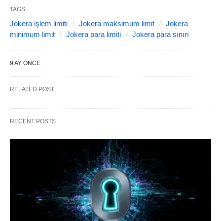
TAGS:
Jokera işlem limiti
Jokera maksimum limit
Jokera
minimum limit
Jokera para limiti
Jokera para sınırı
9 AY ÖNCE
RELATED POST
RECENT POSTS