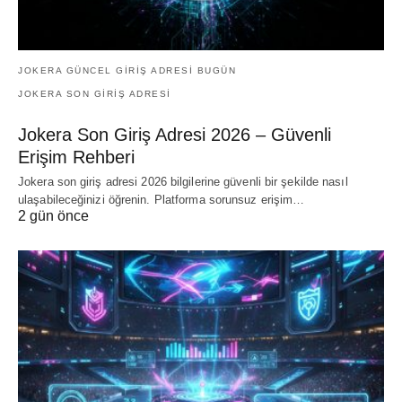
JOKERA GÜNCEL GIRIŞ ADRESI BUGÜN
JOKERA SON GIRIŞ ADRESI
Jokera Son Giriş Adresi 2026 – Güvenli
Erişim Rehberi
Jokera son giriş adresi 2026 bilgilerine güvenli bir şekilde nasıl
ulaşabileceğinizi öğrenin. Platforma sorunsuz erişim…
2 gün önce