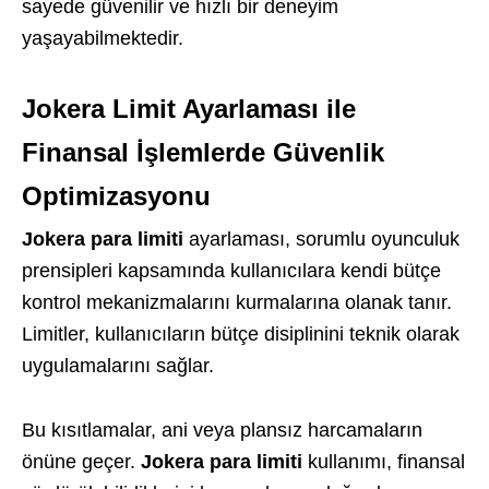
sayede güvenilir ve hızlı bir deneyim
yaşayabilmektedir.
Jokera Limit Ayarlaması ile
Finansal İşlemlerde Güvenlik
Optimizasyonu
Jokera para limiti
ayarlaması, sorumlu oyunculuk
prensipleri kapsamında kullanıcılara kendi bütçe
kontrol mekanizmalarını kurmalarına olanak tanır.
Limitler, kullanıcıların bütçe disiplinini teknik olarak
uygulamalarını sağlar.
Bu kısıtlamalar, ani veya plansız harcamaların
önüne geçer.
Jokera para limiti
kullanımı, finansal