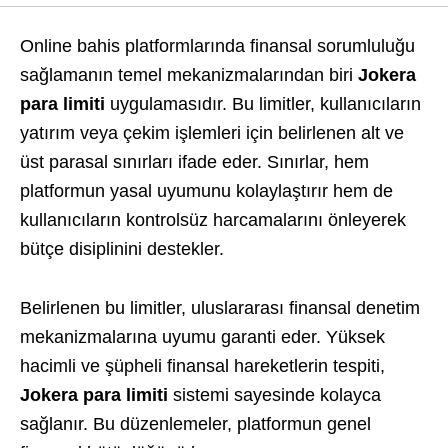
Online bahis platformlarında finansal sorumluluğu
sağlamanın temel mekanizmalarından biri
Jokera
para limiti
uygulamasıdır. Bu limitler, kullanıcıların
yatırım veya çekim işlemleri için belirlenen alt ve
üst parasal sınırları ifade eder. Sınırlar, hem
platformun yasal uyumunu kolaylaştırır hem de
kullanıcıların kontrolsüz harcamalarını önleyerek
bütçe disiplinini destekler.
Belirlenen bu limitler, uluslararası finansal denetim
mekanizmalarına uyumu garanti eder. Yüksek
hacimli ve şüpheli finansal hareketlerin tespiti,
Jokera para limiti
sistemi sayesinde kolayca
sağlanır. Bu düzenlemeler, platformun genel