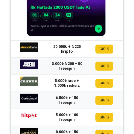
20.000₺ + %225
GİRİŞ
kripto
3.000₺ %200 + 50
GİRİŞ
freespin
5.000₺ iade +
GİRİŞ
1.000₺ risksiz
6.500₺ + 150
GİRİŞ
freespin
5.000₺ + 100
GİRİŞ
freespin
8.000₺ + 150