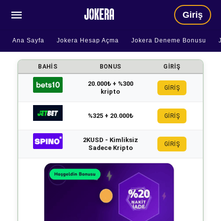
Giriş
Ana Sayfa
Jokera Hesap Açma
Jokera Deneme Bonusu
BAHIS
BONUS
GIRIŞ
20.000₺ + %300
GİRİŞ
kripto
%325 + 20.000₺
GİRİŞ
2KUSD - Kimliksiz
GİRİŞ
Sadece Kripto