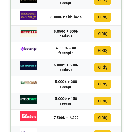
GİRİŞ
freespin
5.000₺ nakit iade
GİRİŞ
5.050₺ + 500₺
GİRİŞ
bedava
6.000₺ + 80
GİRİŞ
freespin
5.000₺ + 500₺
GİRİŞ
bedava
5.000₺ + 300
GİRİŞ
freespin
5.000₺ + 150
GİRİŞ
freespin
7.500₺ + %200
GİRİŞ