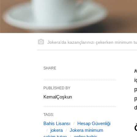
Jokera'da kazançlarınızı çekerken minimum tu
SHARE
K
i
PUBLISHED BY
p
KemalÇoşkun
p
d
TAGS:
Bahis Lisansı
Hesap Güvenliği
jokera
Jokera minimum
çekim tutarı
online bahis