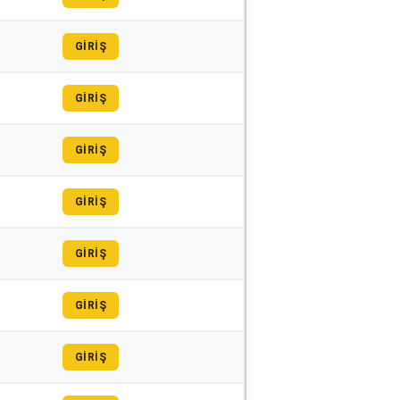
GİRİŞ
GİRİŞ
GİRİŞ
GİRİŞ
GİRİŞ
GİRİŞ
GİRİŞ