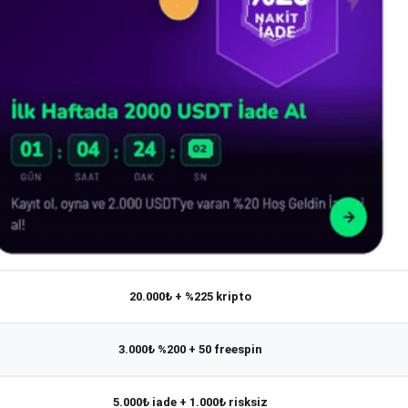
20.000₺ + %225 kripto
3.000₺ %200 + 50 freespin
5.000₺ iade + 1.000₺ risksiz